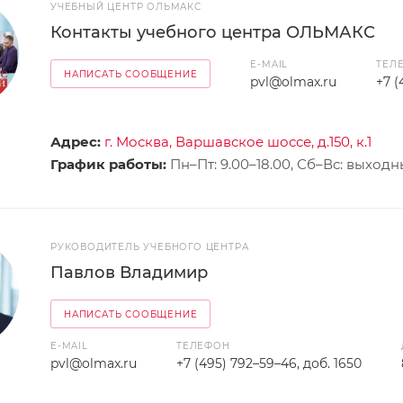
УЧЕБНЫЙ ЦЕНТР ОЛЬМАКС
Контакты учебного центра ОЛЬМАКС
E-MAIL
ТЕЛ
НАПИСАТЬ СООБЩЕНИЕ
pvl@olmax.ru
+7 
Адрес:
г. Москва, Варшавское шоссе, д.150, к.1
График работы:
Пн–Пт: 9.00–18.00, Сб–Вс: выход
РУКОВОДИТЕЛЬ УЧЕБНОГО ЦЕНТРА
Павлов Владимир
НАПИСАТЬ СООБЩЕНИЕ
E-MAIL
ТЕЛЕФОН
pvl@olmax.ru
+7 (495) 792–59–46, доб. 1650