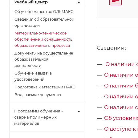
Учебный центр
Об учебном центре ОЛЬМАКС
Сведения об образовательной
организации
Материально-техническое
обеспечение и оснащённость
образовательного процесса
Сведения :
Документы на осуществление
образовательной
О наличии 
деятельности
Обучение и выдача
О наличии о
удостоверений
О наличии 
Подготовка к аттестации НАКС
Выдаваемые документы
О наличии о
О наличии с
Программы обучения -
сварка полимерных
Об условиях
материалов
О доступе 