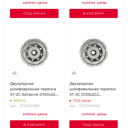
ЗАПРОС ЦЕНЫ
ЗАПРОС ЦЕНЫ
ПОД ЗАКАЗ
В КОРЗИНУ
Двухрядная
Двухрядная
шлифовальная тарелка
шлифовальная тарелка
ST-2C Abrasive D100х22.2
ST-2C D125х22.2
DR.SCHULZE ST21000180
DR.SCHULZE
Много
Под заказ
ST21000045
Арт. : ST21000180
Арт. : ST21000045
ЗАПРОС ЦЕНЫ
ЗАПРОС ЦЕНЫ
В КОРЗИНУ
ПОД ЗАКАЗ