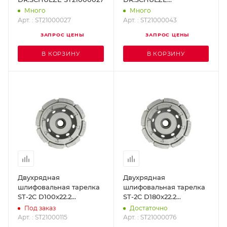
ST21000043
Много
Много
Арт. : ST21000027
Арт. : ST21000043
ЗАПРОС ЦЕНЫ
ЗАПРОС ЦЕНЫ
В КОРЗИНУ
В КОРЗИНУ
Двухрядная
Двухрядная
шлифовальная тарелка
шлифовальная тарелка
ST-2C D100х22.2
ST-2C D180х22.2
DR.SCHULZE ST21000115
DR.SCHULZE
Под заказ
Достаточно
ST21000076
Арт. : ST21000115
Арт. : ST21000076