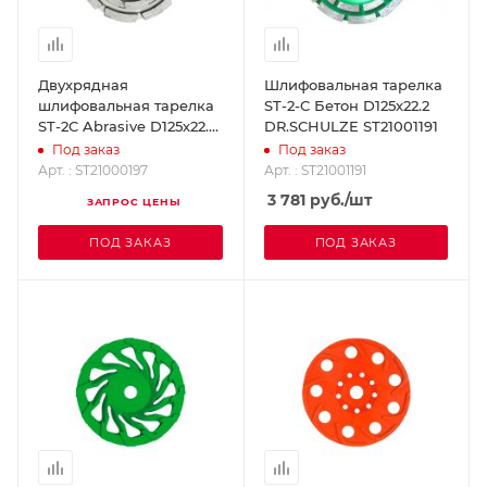
Двухрядная
Шлифовальная тарелка
шлифовальная тарелка
ST-2-C Бетон D125х22.2
ST-2C Abrasive D125х22.2
DR.SCHULZE ST21001191
DR.SCHULZE ST21000197
Под заказ
Под заказ
Арт. : ST21000197
Арт. : ST21001191
3 781
руб.
/шт
ЗАПРОС ЦЕНЫ
ПОД ЗАКАЗ
ПОД ЗАКАЗ