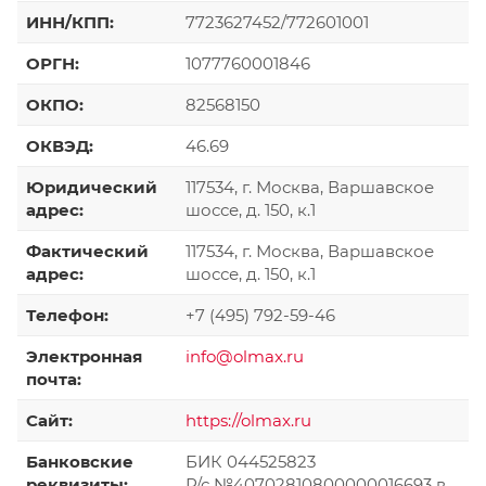
ИНН/КПП:
7723627452/772601001
ОРГН:
1077760001846
ОКПО:
82568150
ОКВЭД:
46.69
Юридический
117534, г. Москва, Варшавское
адрес:
шоссе, д. 150, к.1
Фактический
117534, г. Москва, Варшавское
адрес:
шоссе, д. 150, к.1
Телефон:
+7 (495) 792-59-46
Электронная
info@olmax.ru
почта:
Сайт:
https://olmax.ru
Банковские
БИК 044525823
реквизиты:
Р/с №40702810800000016693 в