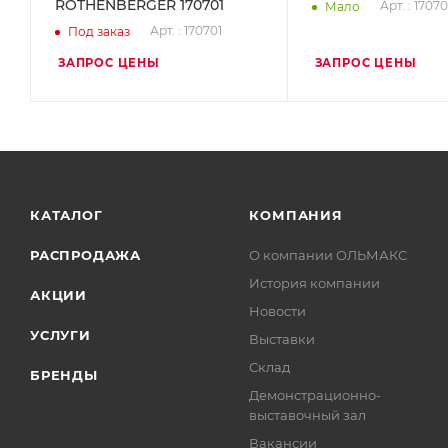
ROTHENBERGER 170701
Арт. : 1707
Мало
Арт. : 170701
Под заказ
ЗАПРОС ЦЕНЫ
ЗАПРОС ЦЕНЫ
КАТАЛОГ
КОМПАНИЯ
РАСПРОДАЖА
О компании ОЛЬМАКС
История компании
АКЦИИ
Новости
УСЛУГИ
Выставки
Склад
БРЕНДЫ
Демонстрационно-
выставочный зал
Вакансии