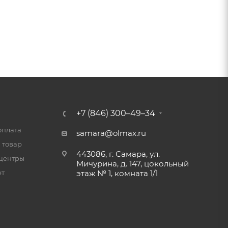
+7 (846) 300–49–34
оплата
samara@olmax.ru
 товар
443086, г. Самара, ул.
центры
Мичурина, д. 147, цокольный
ет
этаж № 1, комната 1/1