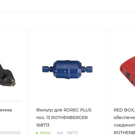
лемма
Фильтр для ROREC PLUS
RED BOX,
поз. 13 ROTHENBERGER
обеспече
168713
соединит
ROTHENB
 1000000540
Арт. : 168713
Мало