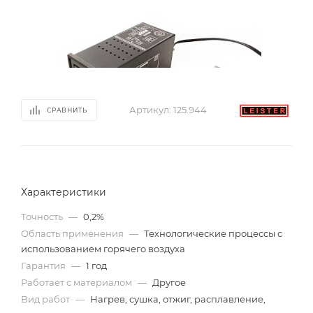
Артикул:
125.944
СРАВНИТЬ
Характеристики
Точность
—
0,2%
Область применения
—
Технологические процессы с
использованием горячего воздуха
Гарантия
—
1 год
Работает с материалом
—
Другое
Вид работ
—
Нагрев, сушка, отжиг, расплавление,